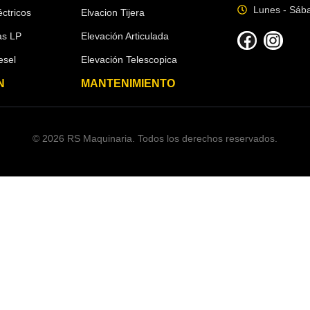
Lunes - Sáb
ctricos
Elvacion Tijera
as LP
Elevación Articulada
esel
Elevación Telescopica
N
MANTENIMIENTO
© 2026 RS Maquinaria. Todos los derechos reservados.