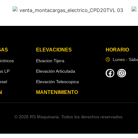
GAS
ELEVACIONES
HORARIO
Lunes - Sáb
ctricos
Elvacion Tijera
as LP
Elevación Articulada
esel
Elevación Telescopica
N
MANTENIMIENTO
© 2026 RS Maquinaria. Todos los derechos reservados.